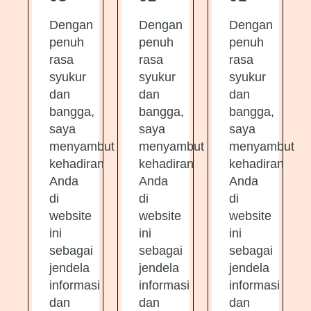
Dengan
Dengan
Dengan
penuh
penuh
penuh
rasa
rasa
rasa
syukur
syukur
syukur
dan
dan
dan
bangga,
bangga,
bangga,
saya
saya
saya
menyambut
menyambut
menyambut
kehadiran
kehadiran
kehadiran
Anda
Anda
Anda
di
di
di
website
website
website
ini
ini
ini
sebagai
sebagai
sebagai
jendela
jendela
jendela
informasi
informasi
informasi
dan
dan
dan