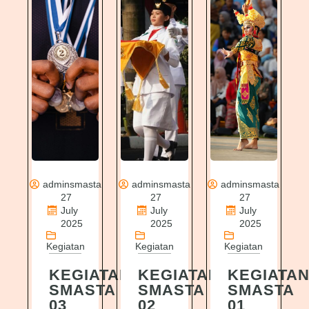
adminsmasta
adminsmasta
adminsmasta
27
27
27
July
July
July
2025
2025
2025
Kegiatan
Kegiatan
Kegiatan
KEGIATAN
KEGIATAN
KEGIATA
SMASTA
SMASTA
SMASTA
03
02
01