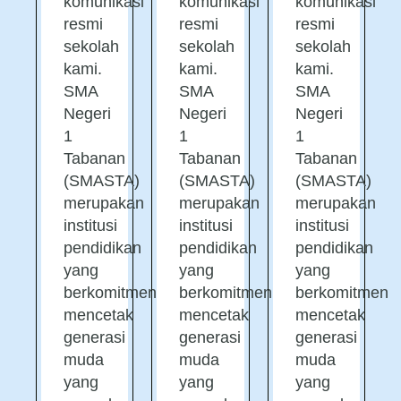
komunikasi
komunikasi
komunikasi
resmi
resmi
resmi
sekolah
sekolah
sekolah
kami.
kami.
kami.
SMA
SMA
SMA
Negeri
Negeri
Negeri
1
1
1
Tabanan
Tabanan
Tabanan
(SMASTA)
(SMASTA)
(SMASTA)
merupakan
merupakan
merupakan
institusi
institusi
institusi
pendidikan
pendidikan
pendidikan
yang
yang
yang
berkomitmen
berkomitmen
berkomitmen
mencetak
mencetak
mencetak
generasi
generasi
generasi
muda
muda
muda
yang
yang
yang