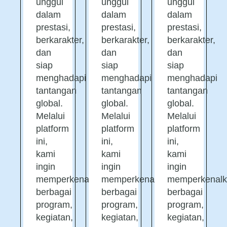
unggul
unggul
unggul
dalam
dalam
dalam
prestasi,
prestasi,
prestasi,
berkarakter,
berkarakter,
berkarakter,
dan
dan
dan
siap
siap
siap
menghadapi
menghadapi
menghadapi
tantangan
tantangan
tantangan
global.
global.
global.
Melalui
Melalui
Melalui
platform
platform
platform
ini,
ini,
ini,
kami
kami
kami
ingin
ingin
ingin
memperkenalkan
memperkenalkan
memperkenalk
berbagai
berbagai
berbagai
program,
program,
program,
kegiatan,
kegiatan,
kegiatan,