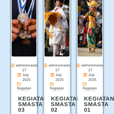
adminsmasta
adminsmasta
adminsmasta
27
27
27
July
July
July
2025
2025
2025
Kegiatan
Kegiatan
Kegiatan
KEGIATAN
KEGIATAN
KEGIATA
SMASTA
SMASTA
SMASTA
03
02
01