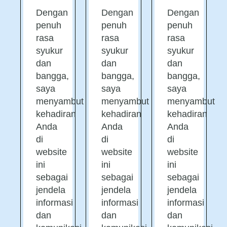
Dengan
Dengan
Dengan
penuh
penuh
penuh
rasa
rasa
rasa
syukur
syukur
syukur
dan
dan
dan
bangga,
bangga,
bangga,
saya
saya
saya
menyambut
menyambut
menyambut
kehadiran
kehadiran
kehadiran
Anda
Anda
Anda
di
di
di
website
website
website
ini
ini
ini
sebagai
sebagai
sebagai
jendela
jendela
jendela
informasi
informasi
informasi
dan
dan
dan